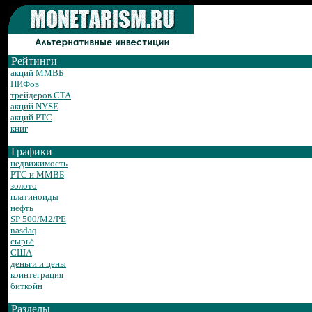
Рейтинги
акций ММВБ
ПИФов
трейдеров CTA
акций NYSE
акций РТС
книг
Графики
недвижимость
РТС и ММВБ
золото
платиноиды
нефть
SP 500/M2/PE
nasdaq
сырьё
США
деньги и цены
коинтеграция
биткойн
Разделы