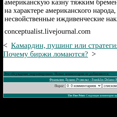
американскую казну тяжким бремен
на характере американского народа,
несвойственные иждивенческие нак
conceptualist.livejournal.com
<
Камардин, пушинг или стратеги
Почему биржи ломаются?
>
Это обсуждение заархивировано. Новые комментарии не добавляются.
Франклин Делано Рузвельт - Franklin Delano 
Порог:
The Fine Print:
Следующие комментарии прин