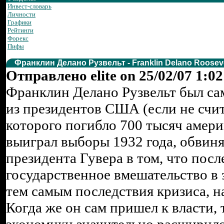
Инвест-словарь
Личности
Графики
Рейтинги
Форекс
Пифы
Франклин Делано Рузвельт - Franklin Delano Roosev
Отправлено elite on 25/02/07 1:02
Франклин Делано Рузвельт был с
из президентов США (если не счит
которого погибло 700 тысяч амери
выиграл выборы 1932 года, обвин
президента Гувера в том, что пос
государственное вмешательство в 
тем самым последствия кризиса, н
Когда же он сам пришел к власти,